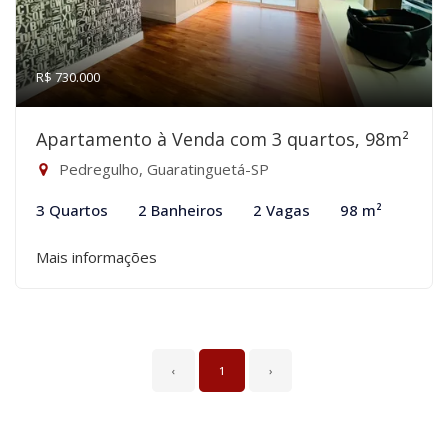
R$ 730.000
Apartamento à Venda com 3 quartos, 98m²
Pedregulho, Guaratinguetá-SP
3 Quartos
2 Banheiros
2 Vagas
98 m²
Mais informações
‹
1
›