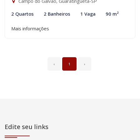
Campo do Galvão, Guaratinguetá-SP
2 Quartos
2 Banheiros
1 Vaga
90 m²
Mais informações
‹
1
›
Edite seu links