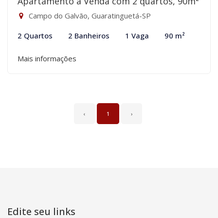
Apartamento à Venda com 2 quartos, 90m²
Campo do Galvão, Guaratinguetá-SP
2 Quartos
2 Banheiros
1 Vaga
90 m²
Mais informações
‹
1
›
Edite seu links