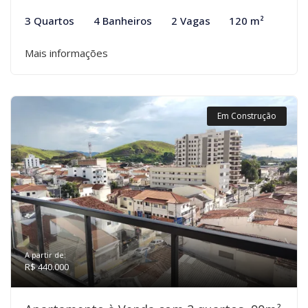
3 Quartos
4 Banheiros
2 Vagas
120 m²
Mais informações
Em Construção
A partir de:
R$ 440.000