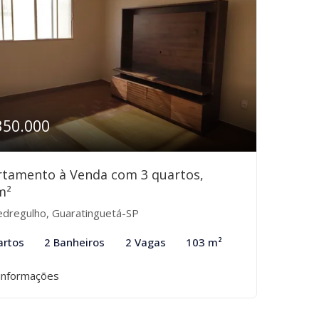
350.000
rtamento à Venda com 3 quartos,
m²
dregulho, Guaratinguetá-SP
artos
2 Banheiros
2 Vagas
103 m²
informações