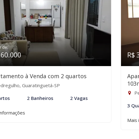
r de:
360.000
R$ 
tamento à Venda com 2 quartos
Apa
103
dregulho, Guaratinguetá-SP
Pe
rtos
2 Banheiros
2 Vagas
3 Qu
informações
Mais 