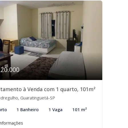
220.000
tamento à Venda com 1 quarto, 101m²
dregulho, Guaratinguetá-SP
rto
1 Banheiro
1 Vaga
101 m²
informações