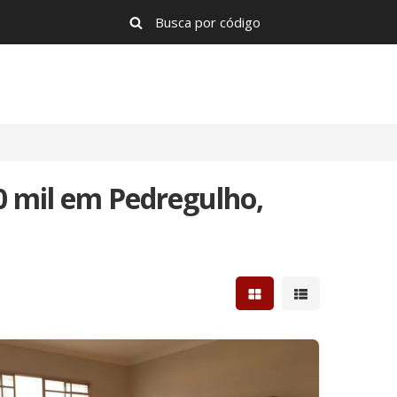
0 mil em Pedregulho,
Mostrar resultados e
Mostrar resulta