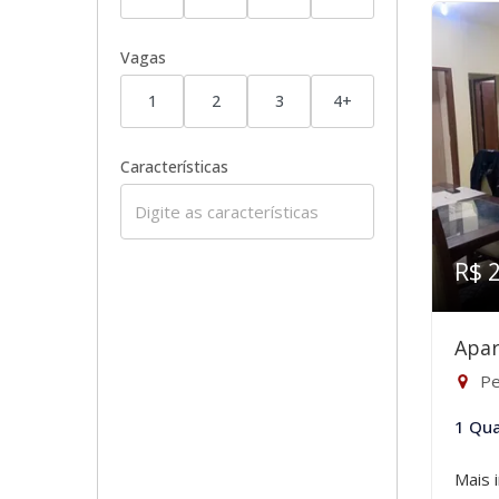
Vagas
1
2
3
4+
Características
R$ 
Apar
Pe
1 Qua
Mais 