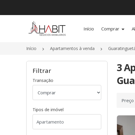
Página inicial
Início
Comprar
A
Início
Apartamentos à venda
Guaratinguet
3 A
Filtrar
Gua
Transação
Ordenar
Tipos de imóvel