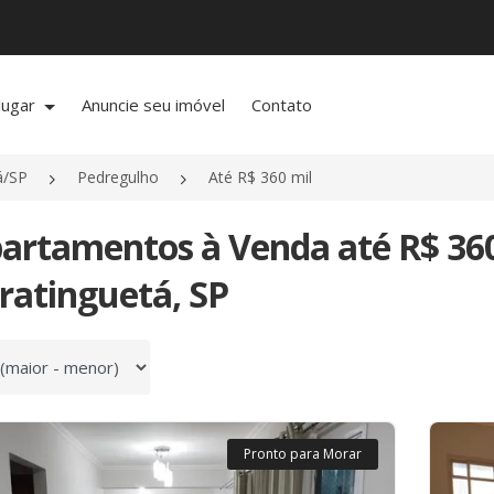
lugar
Anuncie seu imóvel
Contato
á/SP
Pedregulho
Até R$ 360 mil
partamentos à Venda até R$ 36
ratinguetá, SP
 por
Pronto para Morar