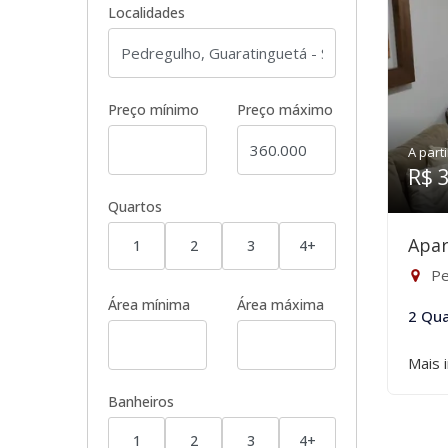
Localidades
Preço mínimo
Preço máximo
A parti
R$ 
Quartos
Apar
1
2
3
4+
Pe
Área mínima
Área máxima
2 Qua
Mais 
Banheiros
1
2
3
4+