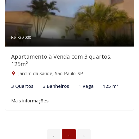
R$ 720.000
Apartamento à Venda com 3 quartos,
125m²
Jardim da Saúde, São Paulo-SP
3 Quartos
3 Banheiros
1 Vaga
125 m²
Mais informações
‹
1
›