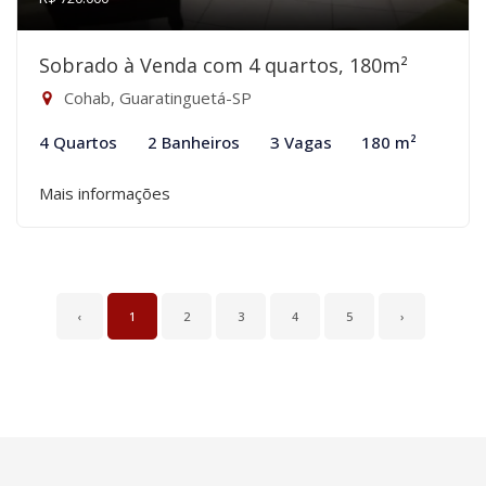
Sobrado à Venda com 4 quartos, 180m²
Cohab, Guaratinguetá-SP
4 Quartos
2 Banheiros
3 Vagas
180 m²
Mais informações
‹
1
2
3
4
5
›