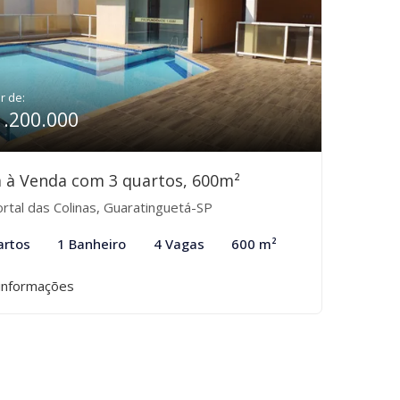
ir de:
1.200.000
 à Venda com 3 quartos, 600m²
rtal das Colinas, Guaratinguetá-SP
artos
1 Banheiro
4 Vagas
600 m²
informações