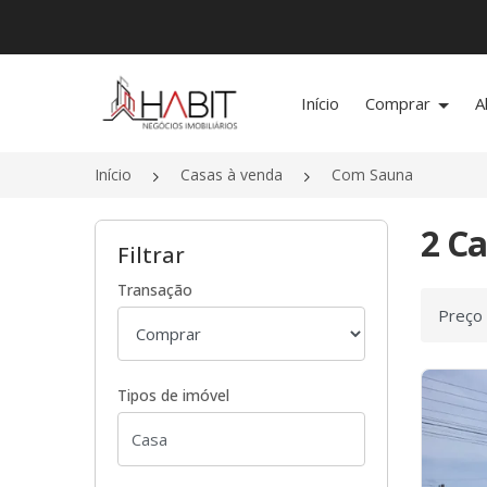
Página inicial
Início
Comprar
A
Início
Casas à venda
Com Sauna
2 C
Filtrar
Transação
Ordenar
Tipos de imóvel