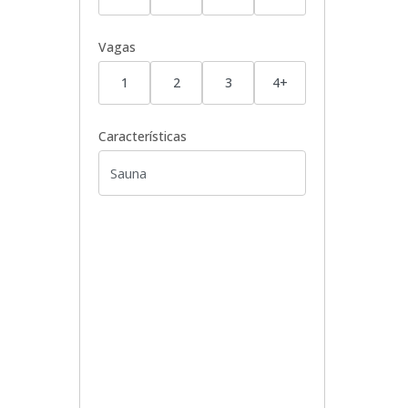
Vagas
1
2
3
4+
Características