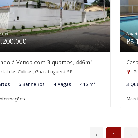
r de:
A part
2.200.000
R$ 
ado à Venda com 3 quartos, 446m²
Casa
rtal das Colinas, Guaratinguetá-SP
Po
rtos
6 Banheiros
4 Vagas
446 m²
3 Qu
informações
Mais 
‹
1
›