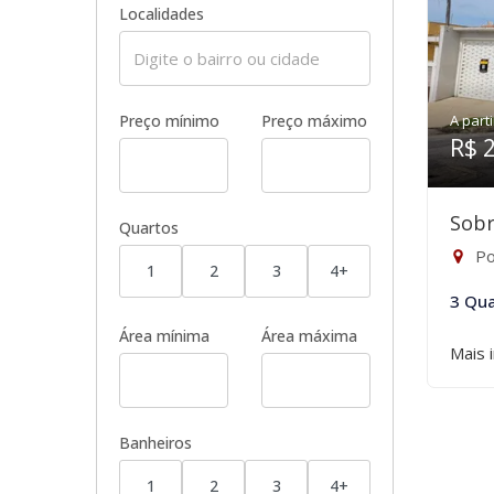
Localidades
Preço mínimo
Preço máximo
A parti
R$ 
Sobr
Quartos
Po
1
2
3
4+
3 Qua
Área mínima
Área máxima
Mais 
Banheiros
1
2
3
4+