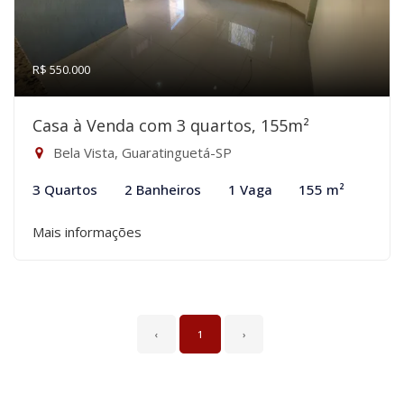
R$ 550.000
Casa à Venda com 3 quartos, 155m²
Bela Vista, Guaratinguetá-SP
3 Quartos
2 Banheiros
1 Vaga
155 m²
Mais informações
‹
1
›