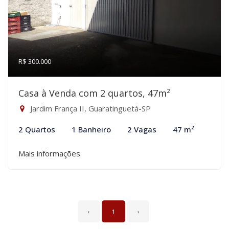
R$ 300.000
Casa à Venda com 2 quartos, 47m²
Jardim França II, Guaratinguetá-SP
2 Quartos
1 Banheiro
2 Vagas
47 m²
Mais informações
‹
1
›