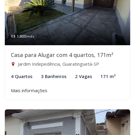
R$ 1.800
/mês
Casa para Alugar com 4 quartos, 171m²
Jardim Indepedência, Guaratinguetá-SP
4 Quartos
3 Banheiros
2 Vagas
171 m²
Mais informações