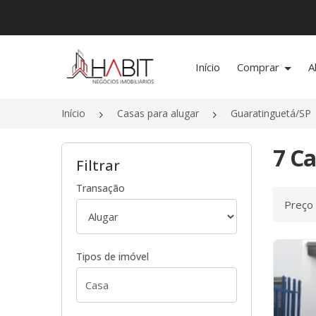
Página inicial
Início
Comprar
A
Início
Casas para alugar
Guaratinguetá/SP
7 Ca
Filtrar
Transação
Ordenar
Tipos de imóvel