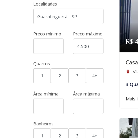
Localidades
Preço mínimo
Preço máximo
R$ 
Casa
Quartos
Vi
1
2
3
4+
3 Qua
Área mínima
Área máxima
Mais 
Banheiros
1
2
3
4+