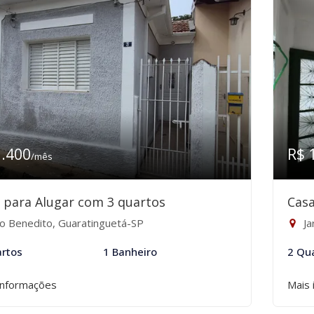
1.400
R$ 
/mês
 para Alugar com 3 quartos
Casa
o Benedito, Guaratinguetá-SP
Ja
rtos
1 Banheiro
2 Qu
informações
Mais 