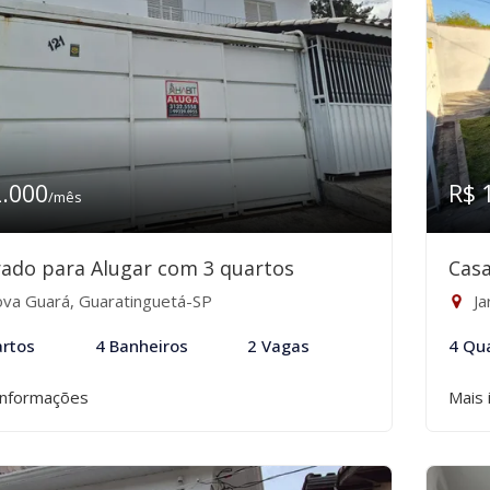
2.000
R$ 
/mês
ado para Alugar com 3 quartos
Casa
va Guará, Guaratinguetá-SP
Ja
rtos
4 Banheiros
2 Vagas
4 Qu
informações
Mais 