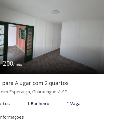
1.200
/mês
 para Alugar com 2 quartos
rdim Esperança, Guaratinguetá-SP
artos
1 Banheiro
1 Vaga
informações