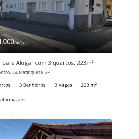
4.000
/mês
 para Alugar com 3 quartos, 223m²
ntro, Guaratinguetá-SP
artos
3 Banheiros
3 Vagas
223 m²
informações