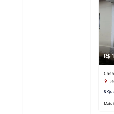
R$ 
Casa
Sã
3 Qua
Mais 