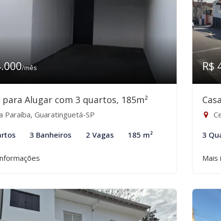
4.000
R$ 
/mês
 para Alugar com 3 quartos, 185m²
Casa
la Paraíba, Guaratinguetá-SP
Ce
rtos
3 Banheiros
2 Vagas
185 m²
3 Qu
informações
Mais 