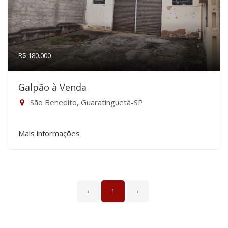
R$ 180.000
Galpão à Venda
São Benedito, Guaratinguetá-SP
Mais informações
‹
1
›