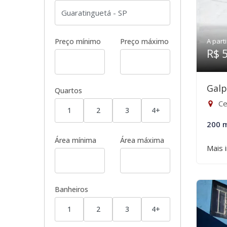
Preço mínimo
Preço máximo
A parti
R$ 
Galp
Quartos
Ce
1
2
3
4+
200 
Área mínima
Área máxima
Mais 
Banheiros
1
2
3
4+