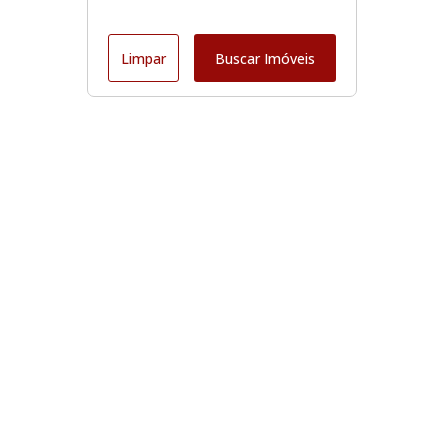
Limpar
Buscar Imóveis
Edite seu links
Início
Comprar
Alugar