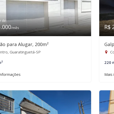
r de:
5.000
R$ 
/mês
ão para Alugar, 200m²
Galp
ntro, Guaratinguetá-SP
Co
m²
220 
informações
Mais 