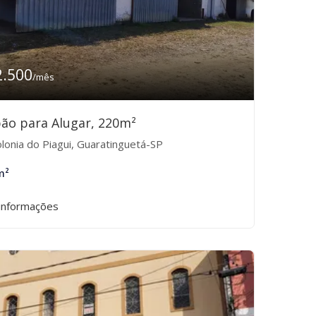
2.500
/mês
ão para Alugar, 220m²
lonia do Piagui, Guaratinguetá-SP
m²
informações