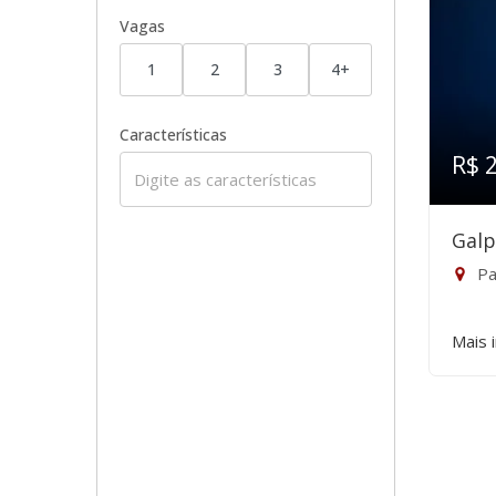
Vagas
1
2
3
4+
Características
R$ 
Galp
Pa
Mais 