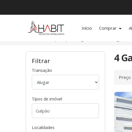
Página inicial
Início
Comprar
A
Início
Galpões para alugar
Guaratinguetá/S
4 G
Filtrar
Transação
Ordenar
Tipos de imóvel
Localidades