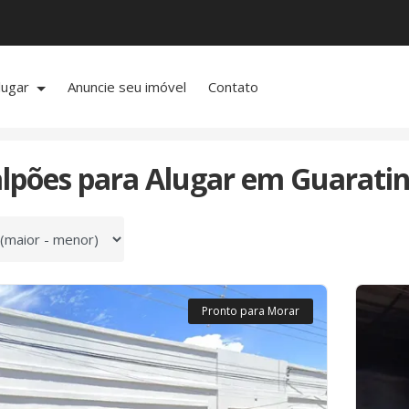
lugar
Anuncie seu imóvel
Contato
P
alpões para Alugar em Guaratin
 por
Pronto para Morar