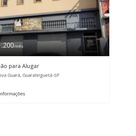
1.200
/mês
ão para Alugar
va Guará, Guaratinguetá-SP
informações