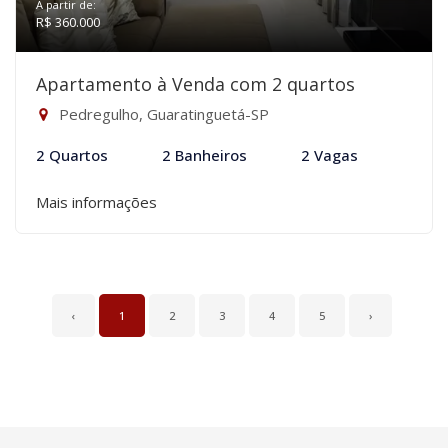
A partir de:
R$ 360.000
Apartamento à Venda com 2 quartos
Pedregulho, Guaratinguetá-SP
2 Quartos
2 Banheiros
2 Vagas
Mais informações
‹
1
2
3
4
5
›