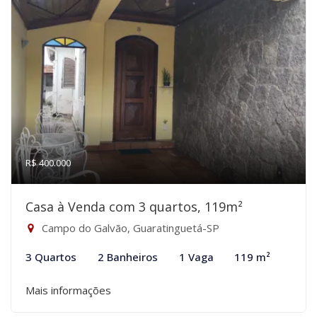
R$ 400.000
Casa à Venda com 3 quartos, 119m²
Campo do Galvão, Guaratinguetá-SP
3 Quartos
2 Banheiros
1 Vaga
119 m²
Mais informações