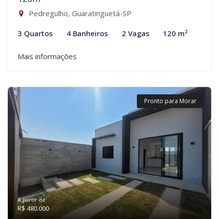
Pedregulho, Guaratinguetá-SP
3 Quartos
4 Banheiros
2 Vagas
120 m²
Mais informações
Pronto para Morar
A partir de:
R$ 480.000