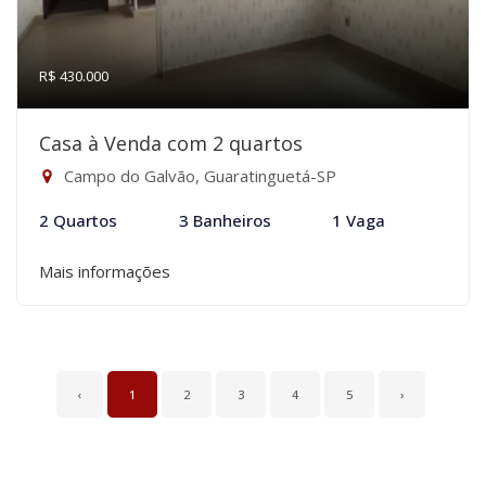
R$ 430.000
Casa à Venda com 2 quartos
Campo do Galvão, Guaratinguetá-SP
2 Quartos
3 Banheiros
1 Vaga
Mais informações
‹
1
2
3
4
5
›