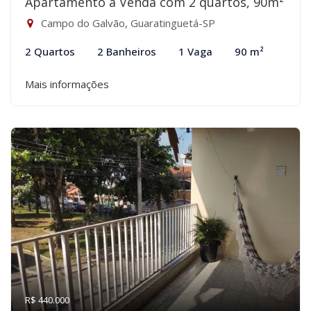
Apartamento à Venda com 2 quartos, 90m²
Campo do Galvão, Guaratinguetá-SP
2 Quartos
2 Banheiros
1 Vaga
90 m²
Mais informações
R$ 440.000