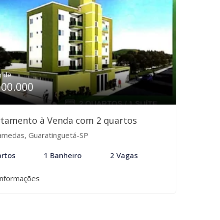
r de:
300.000
tamento à Venda com 2 quartos
amedas, Guaratinguetá-SP
rtos
1 Banheiro
2 Vagas
informações