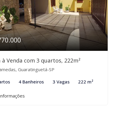
770.000
 à Venda com 3 quartos, 222m²
amedas, Guaratinguetá-SP
artos
4 Banheiros
3 Vagas
222 m²
informações