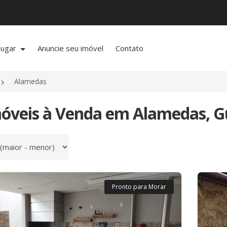
lugar
Anuncie seu imóvel
Contato
Alamedas
móveis à Venda em Alamedas, G
 por
Pronto para Morar