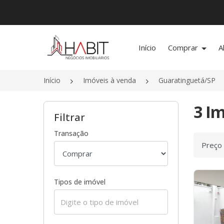
Página inicial
Início
Comprar
A
Início
Imóveis à venda
Guaratinguetá/SP
3 I
Filtrar
Transação
Ordenar
Tipos de imóvel