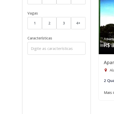
Vagas
1
2
3
4+
Características
A parti
R$ 
Apar
Al
2 Qua
Mais 