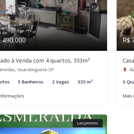
r de:
1.490.000
R$ 
ado à Venda com 4 quartos, 333m²
Casa
amedas, Guaratinguetá-SP
Al
rtos
5 Banheiros
2 Vagas
333 m²
3 Qu
informações
Mais 
Lançamento