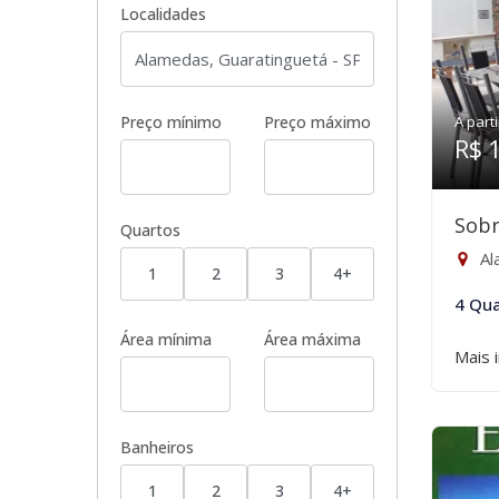
Localidades
Preço mínimo
Preço máximo
A parti
R$ 
Sobr
Quartos
Al
1
2
3
4+
4 Qua
Área mínima
Área máxima
Mais 
Banheiros
1
2
3
4+