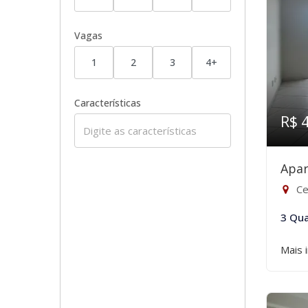
Vagas
1
2
3
4+
Características
R$ 
Apar
Ce
3 Qua
Mais 