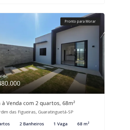
Pronto para Morar
ir de:
480.000
 à Venda com 2 quartos, 68m²
rdim das Figueiras, Guaratinguetá-SP
artos
2 Banheiros
1 Vaga
68 m²