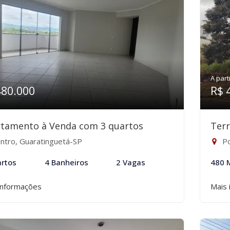
A part
480.000
R$ 
tamento à Venda com 3 quartos
Ter
ntro, Guaratinguetá-SP
Po
rtos
4 Banheiros
2 Vagas
480 
informações
Mais 