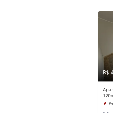
R$ 
Apar
120
Pe