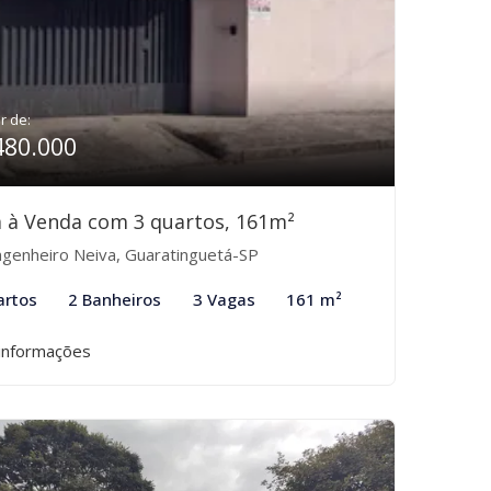
ir de:
480.000
 à Venda com 3 quartos, 161m²
genheiro Neiva, Guaratinguetá-SP
artos
2 Banheiros
3 Vagas
161 m²
informações