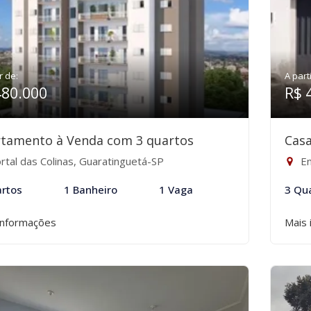
r de:
A part
480.000
R$ 
tamento à Venda com 3 quartos
Casa
rtal das Colinas, Guaratinguetá-SP
En
rtos
1 Banheiro
1 Vaga
3 Qu
informações
Mais 