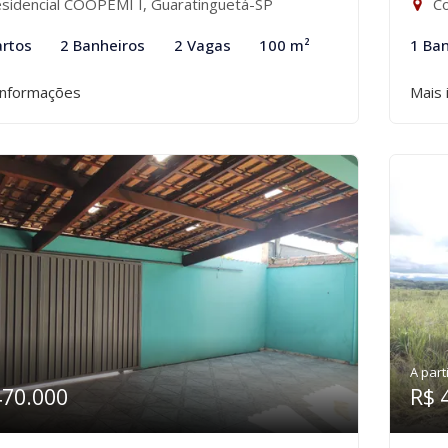
sidencial COOPEMI I, Guaratinguetá-SP
Co
rtos
2 Banheiros
2 Vagas
100 m²
1 Ba
informações
Mais 
A part
470.000
R$ 