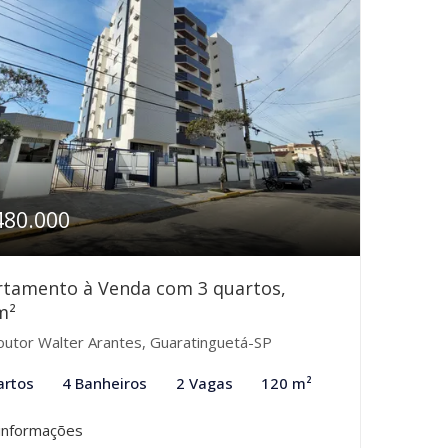
480.000
rtamento à Venda com 3 quartos,
m²
utor Walter Arantes, Guaratinguetá-SP
artos
4 Banheiros
2 Vagas
120 m²
informações