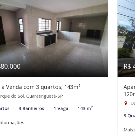
480.000
R$ 
 à Venda com 3 quartos, 143m²
Apa
120
rque do Sol, Guaratinguetá-SP
Do
rtos
3 Banheiros
1 Vaga
143 m²
3 Qu
informações
Mais 