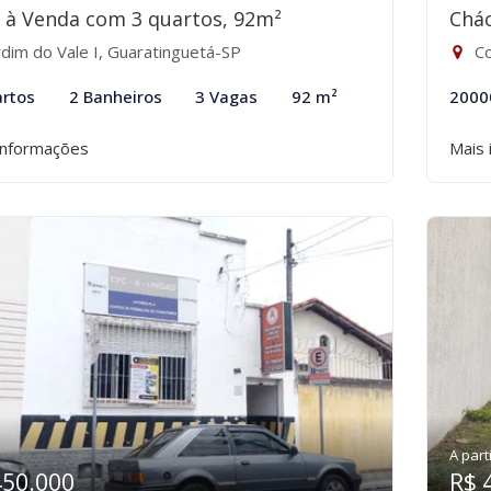
 à Venda com 3 quartos, 92m²
Chá
rdim do Vale I, Guaratinguetá-SP
Co
rtos
2 Banheiros
3 Vagas
92 m²
2000
informações
Mais 
A part
450.000
R$ 