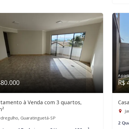
A part
480.000
R$ 
tamento à Venda com 3 quartos,
Casa
m²
Ja
dregulho, Guaratinguetá-SP
2 Qu