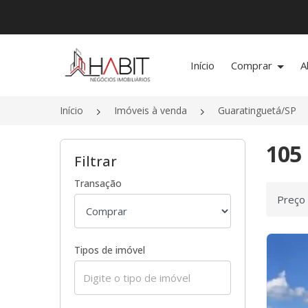
Página inicial
Início
Comprar
A
Início
Imóveis à venda
Guaratinguetá/SP
105 
Filtrar
Transação
Ordenar
Tipos de imóvel