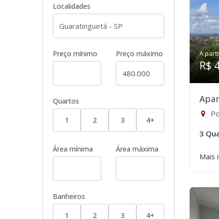
Localidades
Preço mínimo
Preço máximo
A parti
R$ 
Apar
Quartos
Po
1
2
3
4+
3 Qua
Área mínima
Área máxima
Mais 
Banheiros
1
2
3
4+