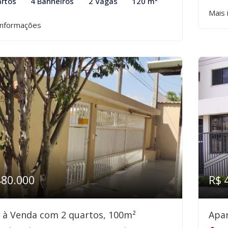
rtos
4 Banheiros
2 Vagas
120 m²
Mais 
informações
480.000
R$ 
 à Venda com 2 quartos, 100m²
Apa