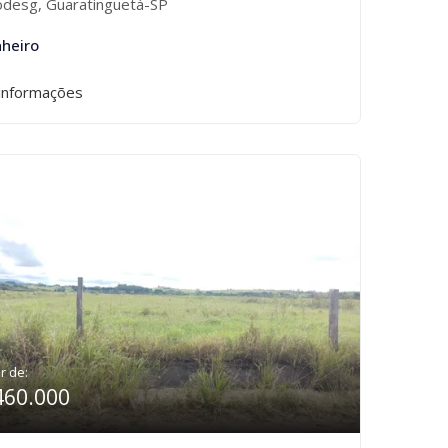
desg, Guaratinguetá-SP
nheiro
informações
ir de:
460.000