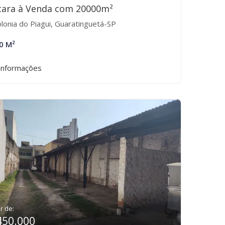
cara à Venda com 20000m²
lonia do Piagui, Guaratinguetá-SP
0 M²
informações
ir de:
450.000