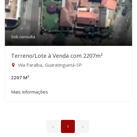
Sob consulta
Terreno/Lote à Venda com 2207m²
Vila Paraíba, Guaratinguetá-SP
2207 M²
Mais informações
‹
1
›