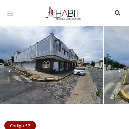
Página inicial
<
>
Código 57