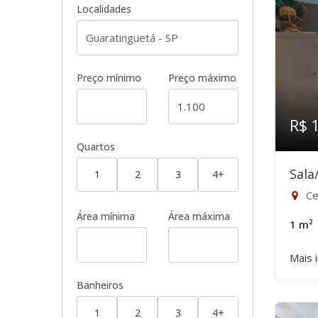
Localidades
Preço mínimo
Preço máximo
R$ 
Quartos
Sala
1
2
3
4+
Ce
Área mínima
Área máxima
1 m²
Mais 
Banheiros
1
2
3
4+