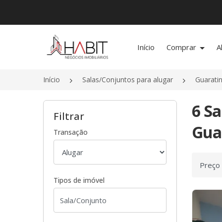
Página inicial
Início
Comprar
A
Início
Salas/Conjuntos para alugar
Guarati
6 Sa
Filtrar
Gua
Transação
Ordenar
Tipos de imóvel