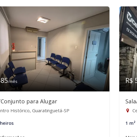
585
R$ 
/mês
/Conjunto para Alugar
Sala
ntro Histórico, Guaratinguetá-SP
Ce
heiros
1 m²