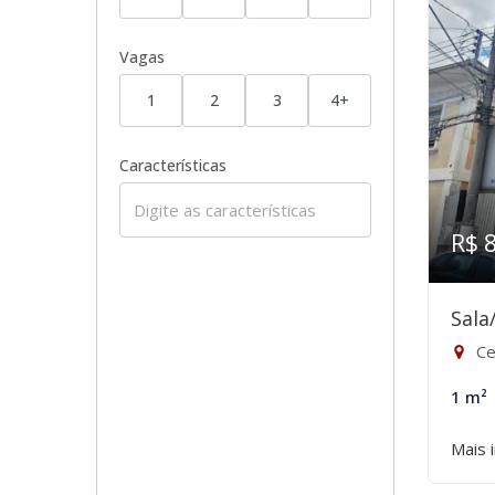
Vagas
1
2
3
4+
Características
R$ 
Sala
Ce
1 m²
Mais 