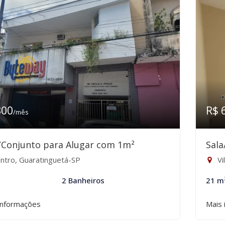
800
R$ 
/mês
/Conjunto para Alugar com 1m²
Sala
ntro, Guaratinguetá-SP
Vi
2 Banheiros
21 m
informações
Mais 