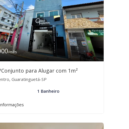
900
/mês
/Conjunto para Alugar com 1m²
ntro, Guaratinguetá-SP
1 Banheiro
informações