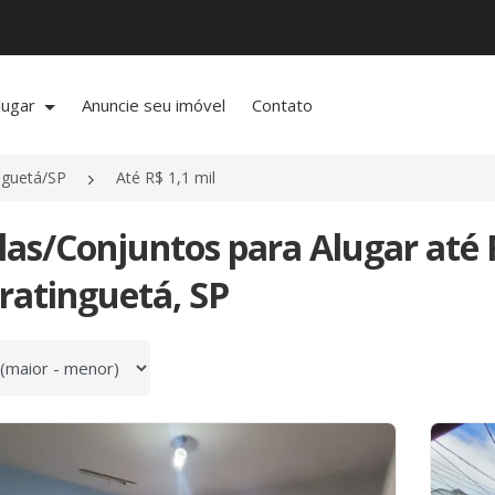
lugar
Anuncie seu imóvel
Contato
nguetá/SP
Até R$ 1,1 mil
las/Conjuntos para Alugar até 
ratinguetá, SP
 por