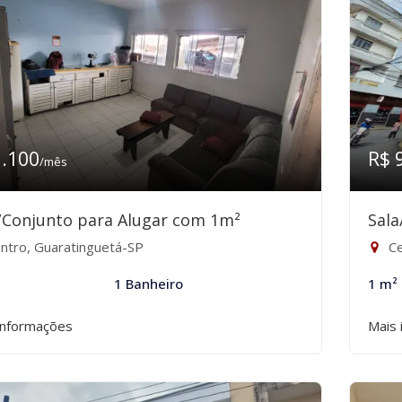
1.100
R$ 
/mês
/Conjunto para Alugar com 1m²
Sala
ntro, Guaratinguetá-SP
Ce
1 Banheiro
1 m²
informações
Mais 