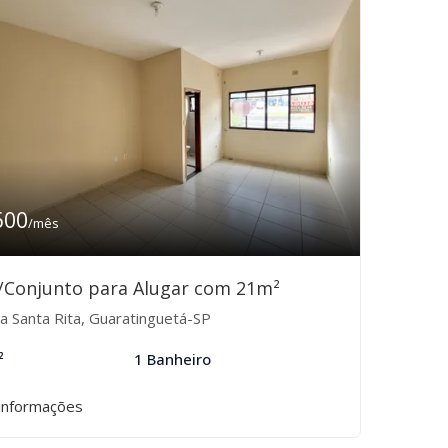
600
/mês
/Conjunto para Alugar com 21m²
la Santa Rita, Guaratinguetá-SP
²
1 Banheiro
informações