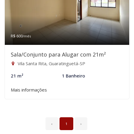
R$ 600
/mês
Sala/Conjunto para Alugar com 21m²
Vila Santa Rita, Guaratinguetá-SP
21 m²
1 Banheiro
Mais informações
‹
1
›