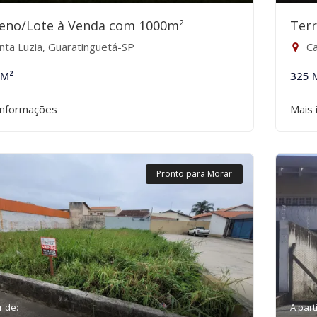
eno/Lote à Venda com 1000m²
Ter
nta Luzia, Guaratinguetá-SP
Ca
 M²
325 
informações
Mais 
Pronto para Morar
r de:
A part