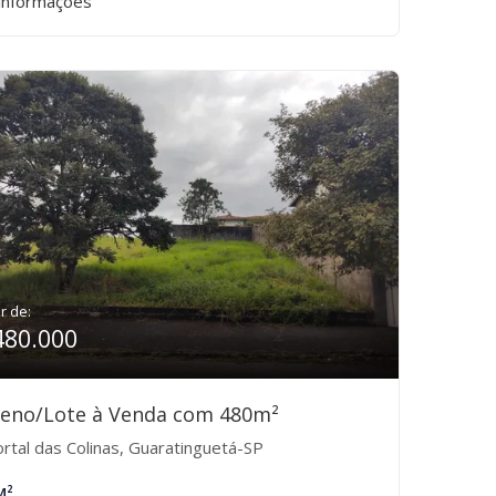
informações
ir de:
480.000
reno/Lote à Venda com 480m²
rtal das Colinas, Guaratinguetá-SP
M²