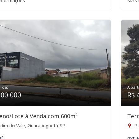
informações
Mais 
r de:
A part
600.000
R$ 
eno/Lote à Venda com 600m²
Ter
rdim do Vale, Guaratinguetá-SP
Po
M²
480 