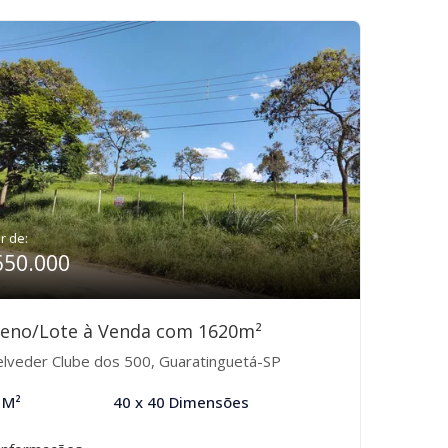
ir de:
650.000
reno/Lote à Venda com 1620m²
lveder Clube dos 500, Guaratinguetá-SP
 M²
40 x 40 Dimensões