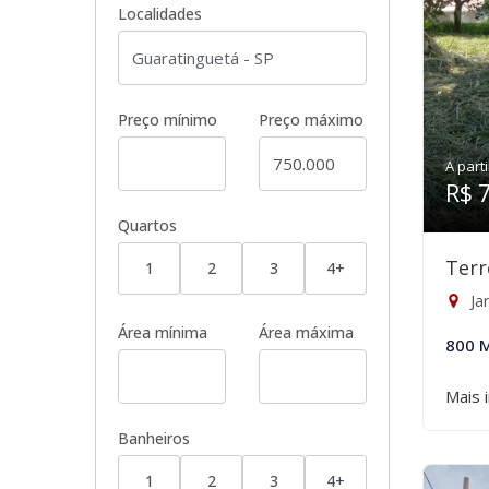
Localidades
Preço mínimo
Preço máximo
A parti
R$ 
Quartos
Terr
1
2
3
4+
Ja
Área mínima
Área máxima
800 
Mais 
Banheiros
1
2
3
4+