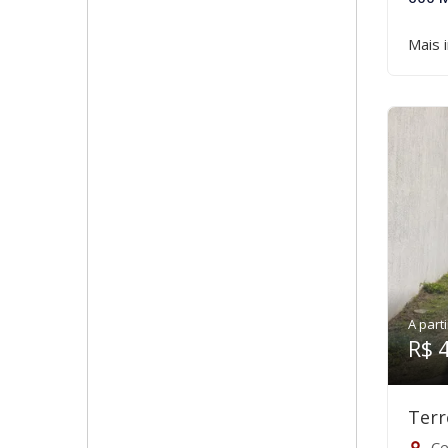
Mais 
A parti
R$ 
Terr
Ce