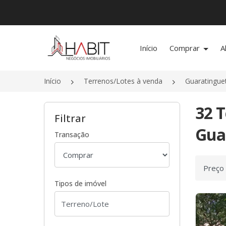
Página inicial
Início
Comprar
A
Início
Terrenos/Lotes à venda
Guaratingue
32 T
Filtrar
Gua
Transação
Ordenar
Tipos de imóvel