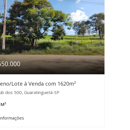
650.000
reno/Lote à Venda com 1620m²
ub dos 500, Guaratinguetá-SP
 M²
informações