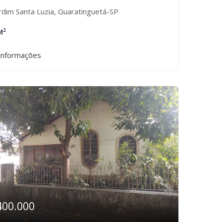
rdim Santa Luzia, Guaratinguetá-SP
M²
informações
400.000