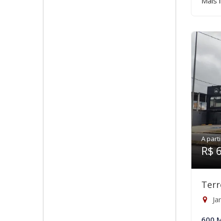
Mais 
A parti
R$ 
Terr
Ja
600 