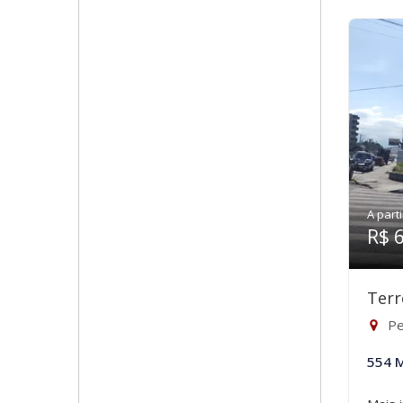
A parti
R$ 
Terr
Pe
554 