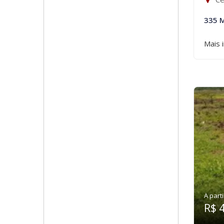
335 
Mais 
A parti
R$ 