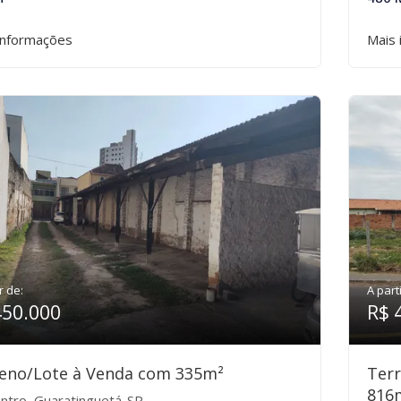
informações
Mais 
r de:
A part
450.000
R$ 
eno/Lote à Venda com 335m²
Ter
816
ntro, Guaratinguetá-SP