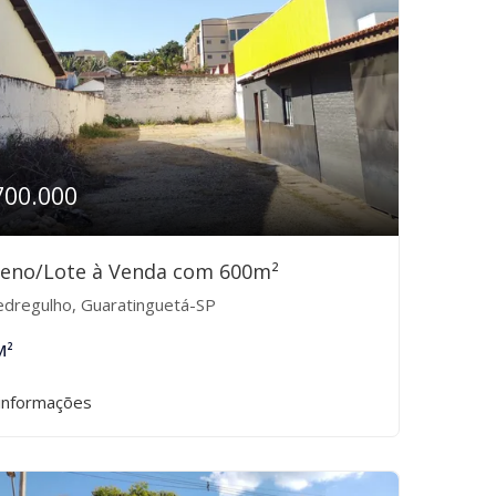
700.000
reno/Lote à Venda com 600m²
dregulho, Guaratinguetá-SP
M²
informações