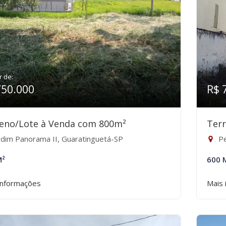
r de:
750.000
R$ 
eno/Lote à Venda com 800m²
Ter
rdim Panorama II, Guaratinguetá-SP
Pe
M²
600 
informações
Mais 