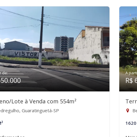
r de:
A part
650.000
R$ 
eno/Lote à Venda com 554m²
Ter
dregulho, Guaratinguetá-SP
Be
M²
1620