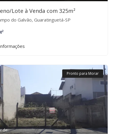
reno/Lote à Venda com 325m²
mpo do Galvão, Guaratinguetá-SP
M²
informações
Pronto para Morar
ir de: