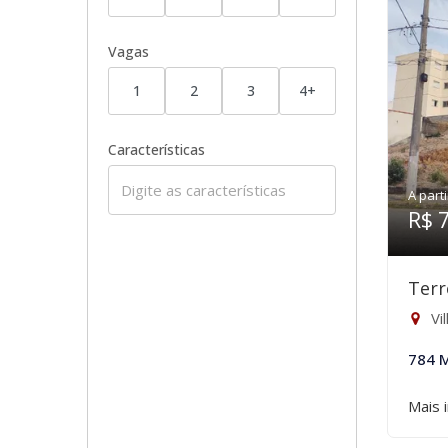
Vagas
1
2
3
4+
Características
A parti
R$ 
Terr
Vi
784 
Mais 