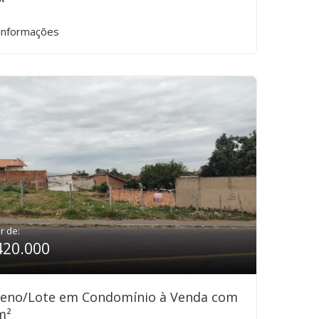
informações
ir de:
420.000
reno/Lote em Condomínio à Venda com
m²