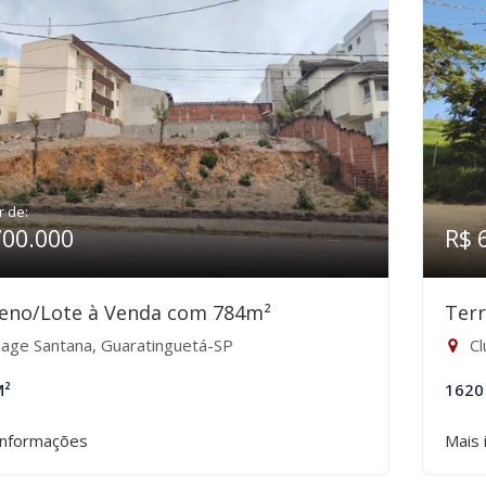
r de:
700.000
R$ 
eno/Lote à Venda com 784m²
Ter
llage Santana, Guaratinguetá-SP
Cl
M²
1620
informações
Mais 