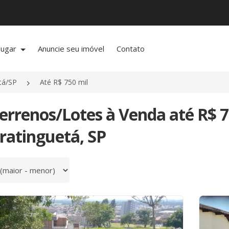
lugar
Anuncie seu imóvel
Contato
tá/SP
Até R$ 750 mil
errenos/Lotes à Venda até R$ 
ratinguetá, SP
 por