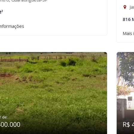
Ja
M²
816 
informações
Mais 
r de:
400.000
R$ 