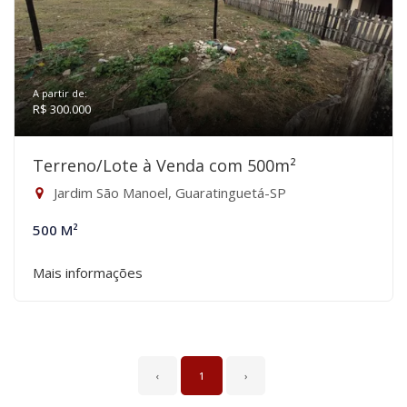
A partir de:
R$ 300.000
Terreno/Lote à Venda com 500m²
Jardim São Manoel, Guaratinguetá-SP
500 M²
Mais informações
‹
1
›