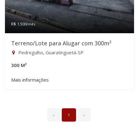
R$ 1.500
/mês
Terreno/Lote para Alugar com 300m²
Pedregulho, Guaratinguetá-SP
300 M²
Mais informações
‹
1
›